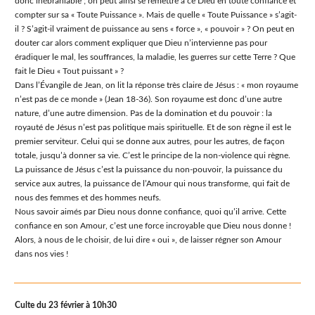
donc inébranlable ; on peut ainsi se remettre à ce Dieu en toute confiance et
compter sur sa « Toute Puissance ». Mais de quelle « Toute Puissance » s’agit-
il ? S’agit-il vraiment de puissance au sens « force », « pouvoir » ? On peut en
douter car alors comment expliquer que Dieu n’intervienne pas pour
éradiquer le mal, les souffrances, la maladie, les guerres sur cette Terre ? Que
fait le Dieu « Tout puissant » ?
Dans l’Évangile de Jean, on lit la réponse très claire de Jésus : « mon royaume
n’est pas de ce monde » (Jean 18-36). Son royaume est donc d’une autre
nature, d’une autre dimension. Pas de la domination et du pouvoir : la
royauté de Jésus n’est pas politique mais spirituelle. Et de son règne il est le
premier serviteur. Celui qui se donne aux autres, pour les autres, de façon
totale, jusqu’à donner sa vie. C’est le principe de la non-violence qui règne.
La puissance de Jésus c’est la puissance du non-pouvoir, la puissance du
service aux autres, la puissance de l’Amour qui nous transforme, qui fait de
nous des femmes et des hommes neufs.
Nous savoir aimés par Dieu nous donne confiance, quoi qu’il arrive. Cette
confiance en son Amour, c’est une force incroyable que Dieu nous donne !
Alors, à nous de le choisir, de lui dire « oui », de laisser régner son Amour
dans nos vies !
Culte du 23 février à 10h30