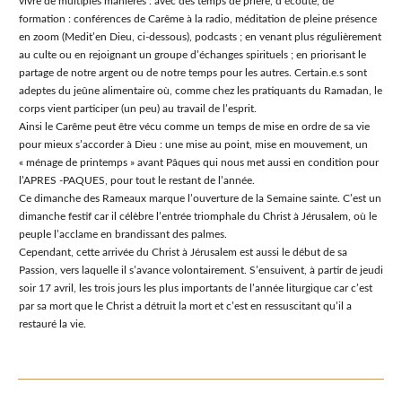
vivre de multiples manières : avec des temps de prière, d’écoute, de
formation : conférences de Carême à la radio, méditation de pleine présence
en zoom (Medit’en Dieu, ci-dessous), podcasts ; en venant plus régulièrement
au culte ou en rejoignant un groupe d’échanges spirituels ; en priorisant le
partage de notre argent ou de notre temps pour les autres. Certain.e.s sont
adeptes du jeûne alimentaire où, comme chez les pratiquants du Ramadan, le
corps vient participer (un peu) au travail de l’esprit.
Ainsi le Carême peut être vécu comme un temps de mise en ordre de sa vie
pour mieux s’accorder à Dieu : une mise au point, mise en mouvement, un
« ménage de printemps » avant Pâques qui nous met aussi en condition pour
l’APRES -PAQUES, pour tout le restant de l’année.
Ce dimanche des Rameaux marque l’ouverture de la Semaine sainte. C’est un
dimanche festif car il célèbre l’entrée triomphale du Christ à Jérusalem, où le
peuple l’acclame en brandissant des palmes.
Cependant, cette arrivée du Christ à Jérusalem est aussi le début de sa
Passion, vers laquelle il s’avance volontairement. S’ensuivent, à partir de jeudi
soir 17 avril, les trois jours les plus importants de l’année liturgique car c’est
par sa mort que le Christ a détruit la mort et c’est en ressuscitant qu’il a
restauré la vie.