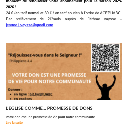
moment de renouveler votre abonnement pour la saison 2025-
2026
!
24
€
/an tarif normal et 30
€ / an tarif soutien à
l
’ordre de ACEPUABC
Par pré
l
èvement de 2€/mois auprè
s de J
é
r
ô
me Vaysse
–
jerome.j.vaysse@gmail.com
L’EGLISE COMME… PROMESSE DE DONS
Votre don est une promesse de vie pour notre communauté
Lire la suite