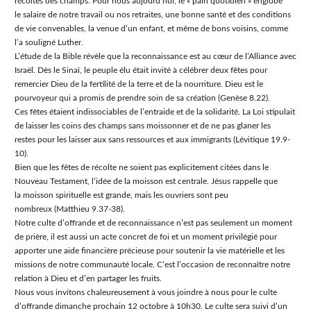
récoltes des champs. Pour nous aujourd’hui, le « pain quotidien » englobe
le salaire de notre travail ou nos retraites, une bonne santé et des conditions
de vie convenables, la venue d’un enfant, et même de bons voisins, comme
l’a souligné Luther.
L’étude de la Bible révèle que la reconnaissance est au cœur de l’Alliance avec
Israël. Dès le Sinaï, le peuple élu était invité à célébrer deux fêtes pour
remercier Dieu de la fertilité de la terre et de la nourriture. Dieu est le
pourvoyeur qui a promis de prendre soin de sa création (Genèse 8.22).
Ces fêtes étaient indissociables de l’entraide et de la solidarité. La Loi stipulait
de laisser les coins des champs sans moissonner et de ne pas glaner les
restes pour les laisser aux sans ressources et aux immigrants (Lévitique 19.9-
10).
Bien que les fêtes de récolte ne soient pas explicitement citées dans le
Nouveau Testament, l’idée de la moisson est centrale. Jésus rappelle que
la moisson spirituelle est grande, mais les ouvriers sont peu
nombreux (Matthieu 9.37-38).
Notre culte d’offrande et de reconnaissance n’est pas seulement un moment
de prière, il est aussi un acte concret de foi et un moment privilégié pour
apporter une aide financière précieuse pour soutenir la vie matérielle et les
missions de notre communauté locale. C’est l’occasion de reconnaître notre
relation à Dieu et d’en partager les fruits.
Nous vous invitons chaleureusement à vous joindre à nous pour le culte
d’offrande dimanche prochain 12 octobre à 10h30. Le culte sera suivi d’un