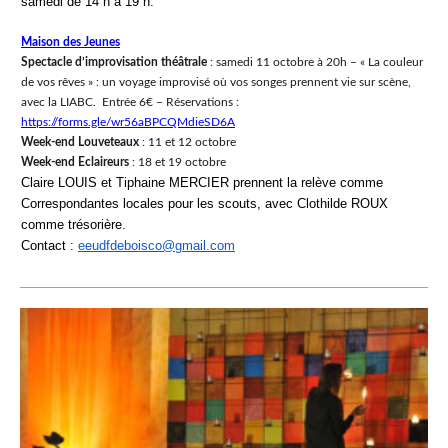
samedi de 14 h à
19 h.
Maison des Jeunes
Spectacle d’improvisation théâtrale
: samedi 11 octobre à 20h – « La couleur
de vos rêves » : un voyage improvisé où vos songes prennent vie sur scène,
avec la LIABC. Entrée 6€ – Réservations :
https://forms.gle/wr56aBPCQMdieSD6A
Week-end Louveteaux
: 11 et 12 octobre
Week-end Eclaireurs
: 18 et 19 octobre
Claire LOUIS et Tiphaine MERCIER prennent la relève comme
Correspondantes locales pour les scouts, avec Clothilde ROUX
comme tré
sori
è
re.
Contact
:
eeudfdeboisco@gmail.com