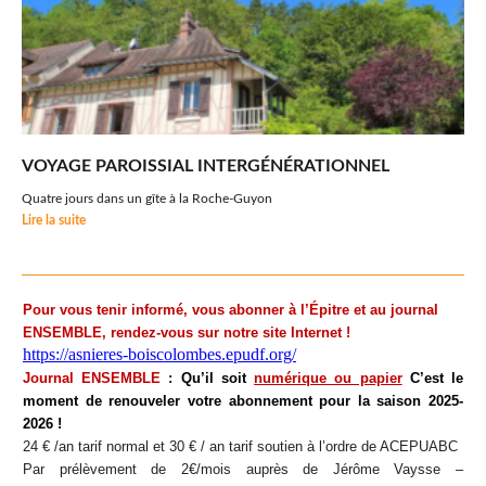
VOYAGE PAROISSIAL INTERGÉNÉRATIONNEL
Quatre jours dans un gîte à la Roche-Guyon
Lire la suite
Pour vous tenir informé, vous abonner à
l
’Épitre et au journal
ENSEMBLE, rendez-vous sur notre site Internet
!
https://asnieres-boiscolombes.epudf.org/
Journal ENSEMBLE
:
Qu
’il soit
num
érique ou papier
C
’est le
moment de renouveler votre abonnement pour la saison 2025-
2026
!
24
€
/an tarif normal et 30
€ / an tarif soutien à
l
’ordre de ACEPUABC
Par pré
l
èvement de 2€/mois auprè
s de J
é
r
ô
me Vaysse
–