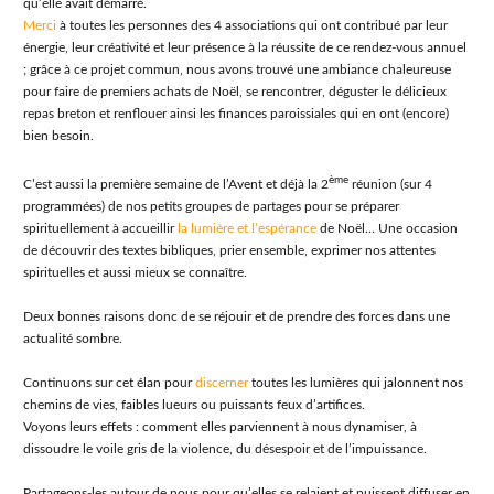
qu’elle avait démarré.
Merci
à toutes les personnes des 4 associations qui ont contribué par leur
énergie, leur créativité et leur présence à la réussite de ce rendez-vous annuel
; grâce à ce projet commun, nous avons trouvé une ambiance chaleureuse
pour faire de premiers achats de Noël, se rencontrer, déguster le délicieux
repas breton et renflouer ainsi les finances paroissiales qui en ont (encore)
bien besoin.
ème
C’est aussi la première semaine de l’Avent et déjà la 2
réunion (sur 4
programmées) de nos petits groupes de partages pour se préparer
spirituellement à accueillir
la lumière et l’espérance
de Noël… Une occasion
de découvrir des textes bibliques, prier ensemble, exprimer nos attentes
spirituelles et aussi mieux se connaître.
Deux bonnes raisons donc de se réjouir et de prendre des forces dans une
actualité sombre.
Continuons sur cet élan pour
discerner
toutes les lumières qui jalonnent nos
chemins de vies, faibles lueurs ou puissants feux d’artifices.
Voyons leurs effets : comment elles parviennent à nous dynamiser, à
dissoudre le voile gris de la violence, du désespoir et de l’impuissance.
Partageons-les autour de nous pour qu’elles se relaient et puissent diffuser en