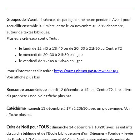
Groupes de l’Avent
: 4 séances de partage d’une heure pendant l’Avent pour
accueillir ensemble la lumière, entre le 24 novembre au le 19 décembre,
autour de textes bibliques.
Plusieurs créneaux sont offerts :
le lundi de 12h45 à 13h45 ou de 20h30 à 21h30 au Centre 72
le mercredi de 20h30 à 21h30 en ligne
le vendredi de 12h45 à 13h45 en ligne
Pour s’informer et s’inscrire :
https://forms.gle/axQag3t6mwXsTZJq7
Voir affiche plus bas
Rencontre œcuménique
: mardi 12 décembre à 15h au Centre 72. Lire le livre
du prophète Osée. Voir affiche plus bas
Catéchisme
: samedi 13 décembre à 17h à 20h30 avec un pique-nique. Voir
affiche plus bas
Culte de Noël pour TOUS
: dimanche 14 décembre à 10h30 avec les enfants
du Jardin biblique et de l’Ecole biblique suivi d’un Déjeuner « Fondue – levée
de Fonds » (17 € par personne et 40 € par famille avec enfants de moins de