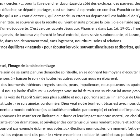
rs « cercles » … pour la faire pencher davantage du côté des exclu.e.s, des pauvres, de
e détacher, se départir, partager, c’est un travail à reprendre en continu. Franchir ce fo
e qui a un « coût d’entrée », qui demande un effort au départ car il est habituel de s’y
r en tête, se souvenir que la récolte qui vient ensuite procure la joie : joie de l’aide ap
d’une découverte. C’est ce que raconte Jésus aux Pharisiens dans Luc 16, 19-31 : l’h
a jamais, de toute sa vie, franchi le fossé entre lui, dans sa vie surabondante, et Lazar
e, dans son dénuement total, sans logement, nourriture, soins ni relations.
nos équilibres « naturels » pour écouter les voix, souvent silencieuses et discrètes, qu
 soi, l’image de la table de mixage
 soin de sa santé par une démarche spirituelle, en se donnant les moyens d’écouter l’
enons à « baisser le son » de toutes les autres voix qui nous en éloignent.
t des tourments intérieurs : regrets, soucis, peurs, impatiences, nous pouvons les apais
 Il nous y invite d’ailleurs :
« Déchargez-vous sur lui de tous vos soucis car lui-même pren
nsi, la voix de l’Esprit Saint sera plus audible et nous pourrons accueillir l’amour de D
atitude : « je suis aimé.e, pardonné.e, Dieu veut notre bonheur, Jésus est avec nous da
nnent du monde extérieur (les actualités mondiales par exemple) et créent de l’impuiss
 pouvons les maîtriser en limitant leur durée et leur impact sur notre mental, en chois
ante et non dramatisée, et privilégier des contenus qui nous rendent acteurs et actric
ourront par exemple éclairer nos votes aux élections municipales, un moment fort de
ssi, les enjeux sont clés pour le « vivre ensemble » : solidarité, santé et eau potable, t