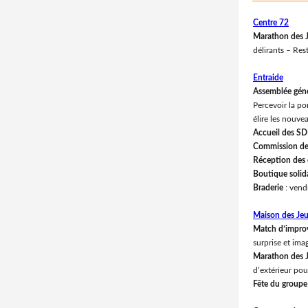
Centre 72
Marathon des 
délirants – Res
Entraide
Assemblée génér
Percevoir la po
élire les nouv
Accueil des S
Commission de
Réception des
Boutique solid
Braderie
: vend
Maison des Je
Match d’improv
surprise et ima
Marathon des 
d’extérieur pou
Fête du groupe