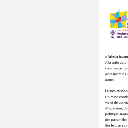
« Faire la balan
A la suite du p
commencer par 
alors invité.e 
autres.
Le soin raisonn
Un fossé contin
vie et de conv
d’agression, da
politique auque
des passerelles
Sur le plan spir