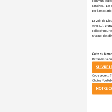
commun, espace
cantines… Les C
par l’associati
La voix de Dieu
Avec Lui,
preno
collectif pour é
niveaux des dif
Culte du 8 mar
Retransmissio
SUIVRE L
Code secret : 
Chaîne YouTube
NOTRE C