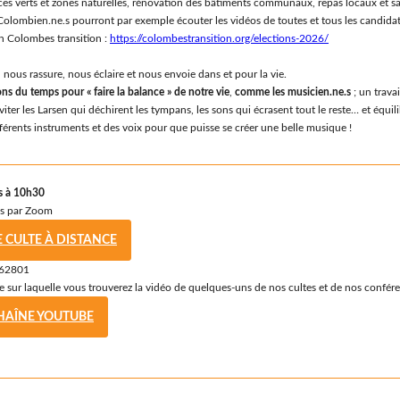
s verts et zones naturelles, rénovation des bâtiments communaux, repas locaux et sa
olombien.ne.s pourront par exemple écouter les vidéos de toutes et tous les candidat.
on Colombes transition :
https://colombestransition.org/elections-2026/
 nous rassure, nous éclaire et nous envoie dans et pour la vie.
ns du temps pour « faire la balance » de notre vie
,
comme les musicien.ne.s
; un trava
viter les Larsen qui déchirent les tympans, les sons qui écrasent tout le reste… et équili
férents instruments et des voix pour que puisse se créer une belle musique !
s à 10h30
ns par Zoom
E CULTE À DISTANCE
762801
 sur laquelle vous trouverez la vidéo de quelques-uns de nos cultes et de nos confér
HAÎNE YOUTUBE