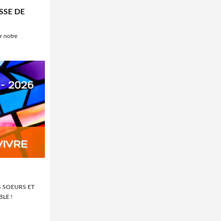
SSE DE
r notre
S SOEURS ET
LE !