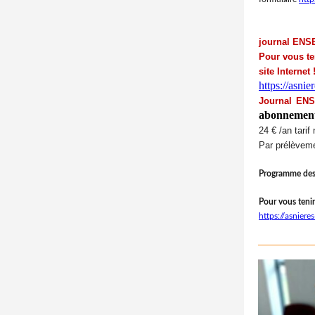
journal EN
Pour vous te
site Internet
https://asni
Journal EN
abonnement
24
€
/an tarif
Par pré
l
èveme
Programme des 
Pour vous tenir
https://asnier