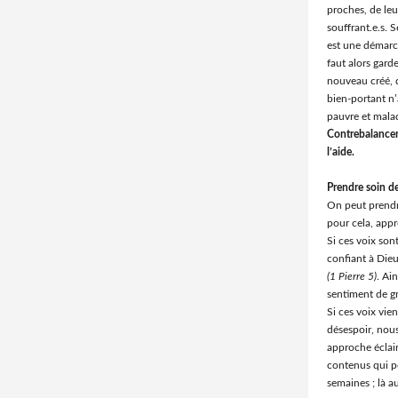
proches, de leu
souffrant.e.s. S
est une démarch
faut alors garde
nouveau créé, 
bien-portant n’
pauvre et malad
Contrebalancer 
l’aide.
Prendre soin de
On peut prendre
pour cela, appr
Si ces voix son
confiant à Dieu.
(1 Pierre 5)
. Ai
sentiment de gr
Si ces voix vie
désespoir, nous
approche éclair
contenus qui p
semaines ; là au