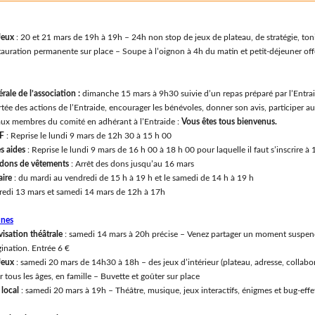
Jeux
: 20 et 21 mars de 19h à 19h – 24h non stop de jeux de plateau, de stratégie, to
tauration permanente sur place – Soupe à l’oignon à 4h du matin et petit-déjeuner off
ale de l’association :
dimanche 15 mars à 9h30 suivie d’un repas préparé par l’Entra
rtée des actions de l’Entraide, encourager les bénévoles, donner son avis, participer au
eaux membres du comité en adhérant à l’Entraide :
Vous êtes tous bienvenus.
DF
: Reprise le lundi 9 mars de 12h 30 à 15 h 00
s aides
: Reprise le lundi 9 mars de 16 h 00 à 18 h 00 pour laquelle il faut s’inscrire à
 dons de vêtements
: Arrêt des dons jusqu’au 16 mars
aire
: du mardi au vendredi de 15 h à 19 h et le samedi de 14 h à 19 h
redi 13 mars et samedi 14 mars de 12h à 17h
unes
isation théâtrale
: samedi 14 mars à 20h précise – Venez partager un moment suspend
gination. Entrée 6 €
Jeux
: samedi 20 mars de 14h30 à 18h – des jeux d’intérieur (plateau, adresse, collabora
r tous les âges, en famille – Buvette et goûter sur place
 local
: samedi 20 mars à 19h – Théâtre, musique, jeux interactifs, énigmes et bug-effe