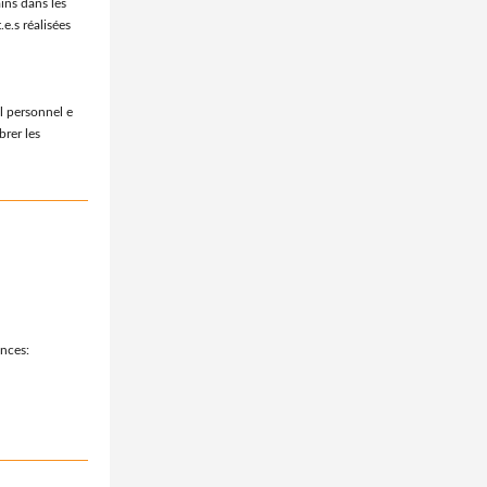
ins dans les
e.s réalisées
il personnel e
brer les
ences: