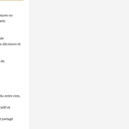
niques ou
erts
ide
x décisions et
 14h
u entre rires,
tif) et
t partagé