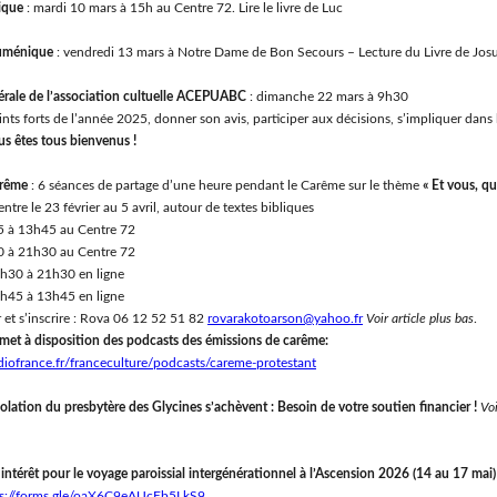
ique
: mardi 10 mars à 15h au Centre 72. Lire le livre de Luc
uménique
: vendredi 13 mars à Notre Dame de Bon Secours – Lecture du Livre de Jos
rale de l’association cultuelle ACEPUABC
: dimanche 22 mars à 9h30
oints forts de l’année 2025, donner son avis, participer aux décisions, s’impliquer dans 
us êtes tous bienvenus !
arême
: 6 séances de partage d’une heure pendant le Carême sur le thème
« Et vous, qu
ntre le 23 février au 5 avril, autour de textes bibliques
5 à 13h45 au Centre 72
0 à 21h30 au Centre 72
h30 à 21h30 en ligne
h45 à 13h45 en ligne
 et s’inscrire : Rova 06 12 52 51 82
rovarakotoarson@yahoo.fr
Voir article plus bas
.
 met à disposition des podcasts des émissions de carême:
diofrance.fr/franceculture/podcasts/careme-protestant
solation du presbytère des Glycines s’achèvent
: Besoin de votre soutien financier !
Voi
intérêt pour le voyage paroissial intergénérationnel à l’Ascension 2026 (14 au 17 mai
ps://forms.gle/oaX6C9eAUcEb5LkS9