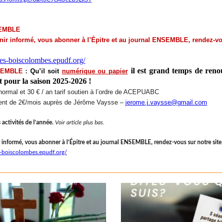
SEMBLE
nir informé, vous abonner à
l
’Épitre et au journal ENSEMBLE, rendez-vo
!
eres-boiscolombes.epudf.org/
i
l est grand temps de reno
SEMBLE
:
Qu
’il soit
num
érique ou papier
 pour la saison 2025-2026
!
 normal et 30
€ / an tarif soutien à
l
’ordre de ACEPUABC
nt de 2€/mois auprè
s de J
é
r
ô
me Vaysse
–
jerome.j.vaysse@gmail.com
activités de l’année.
Voir article plus bas.
 informé, vous abonner à l’Épitre et au journal ENSEMBLE, rendez-vous sur notre site
es-boiscolombes.epudf.org/