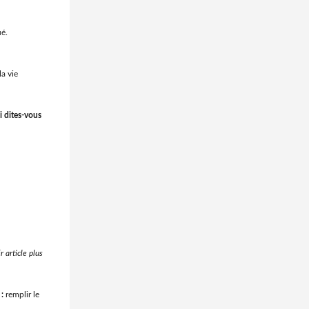
ué.
la vie
i dites-vous
r article plus
)
:
remplir le