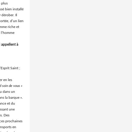
s plus
ssé bien installé
 dérober. Il
portée, d’un lien
omme riche et
e, l’homme
i appellent à
Esprit Saint ;
er en les
d soin de vous »
ieu dans un
ns la barque ».
ance et du
issant une
es. Des
 ces prochaines
ransports en