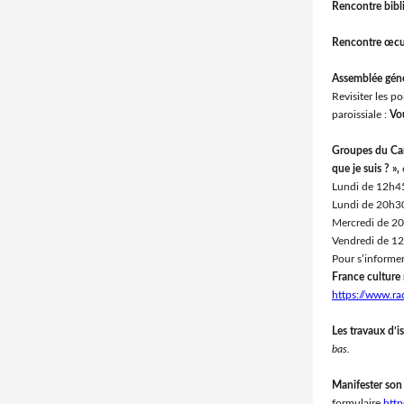
Rencontre bibl
Rencontre œc
Assemblée géné
Revisiter les p
paroissiale :
Vo
Groupes du C
que je suis ? »,
e
Lundi de 12h4
Lundi de 20h3
Mercredi de 20
Vendredi de 12
Pour s’informer
France culture
https://www.ra
Les travaux d’i
bas.
Manifester son 
formulaire
htt