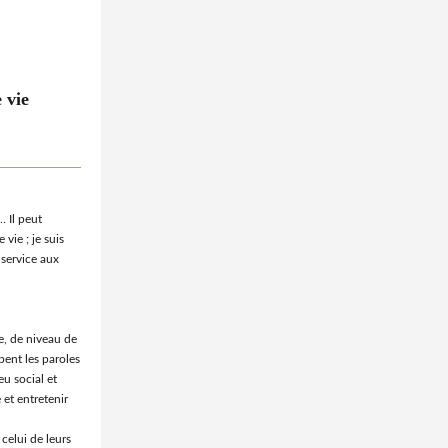
 vie
… Il peut
vie ; je suis
 service aux
e, de niveau de
ent les paroles
eu social et
 et entretenir
 celui de leurs