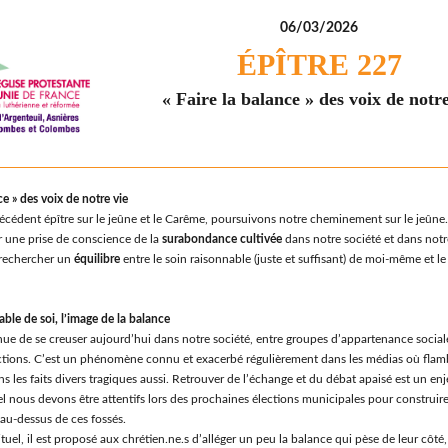
06/03/2026
ÉPÎTRE 227
« Faire la balance » des voix de notre
ce » des voix de notre vie
récédent épître sur le jeûne et le Carême, poursuivons notre cheminement sur le jeûne
une prise de conscience de la
surabondance cultivée
dans notre société et dans notre 
à rechercher un
équilibre
entre le soin raisonnable (juste et suffisant) de moi-même et le
able de soi, l’image de la balance
ue de se creuser aujourd’hui dans notre société, entre groupes d’appartenance social
ictions. C’est un phénomène connu et exacerbé régulièrement dans les médias où flamb
ns les faits divers tragiques aussi. Retrouver de l’échange et du débat apaisé est un enj
l nous devons être attentifs lors des prochaines élections municipales pour construire
 au-dessus de ces fossés.
ituel, il est proposé aux chrétien.ne.s d’alléger un peu la balance qui pèse de leur côté,