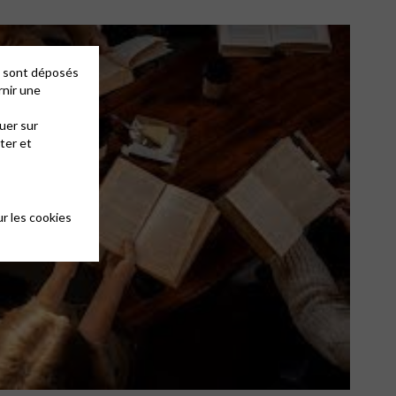
es sont déposés
rnir une
uer sur
ter et
r les cookies