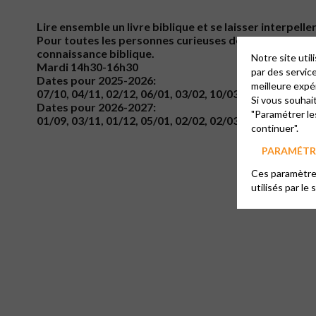
Lire ensemble un livre biblique et se laisser interpeller
Pour toutes les personnes curieuses de découvrir la B
connaissance biblique.
Notre site uti
Mardi 14h30-16h30
par des servic
Dates pour 2025-2026:
meilleure expé
07/10, 04/11, 02/12, 06/01, 03/02, 10/03, 07/04, 05/05,
Si vous souhai
Dates pour 2026-2027:
"Paramétrer le
01/09, 03/11, 01/12, 05/01, 02/02, 02/03, 04/05, 01/06, 
continuer".
PARAMÉTRE
Ces paramètres
utilisés par le 