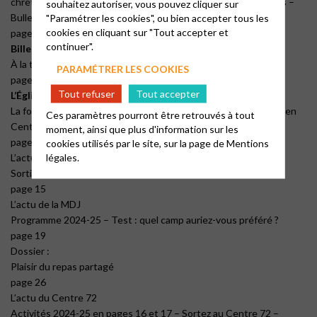
chrétien du cinéma de Bois-Colombes – Inauguration du parvis –
souhaitez autoriser, vous pouvez cliquer sur
"Paramétrer les cookies", ou bien accepter tous les
Bulletin d’abonnement
cookies en cliquant sur "Tout accepter et
page 9
continuer".
Billet biblique
À la table avec Jésus
PARAMÉTRER LES COOKIES
page 10
Tout refuser
Tout accepter
L’Église, ici et ailleurs
La fondation La Cause – Un boursier du Defap agit pour la paix en
Ces paramètres pourront être retrouvés à tout
Centrafique
moment, ainsi que plus d'information sur les
page 11
cookies utilisés par le site, sur la page de
Mentions
légales.
L’actu de l’Entraide
Sortie culturelle de l’Entraide du 15 juin 2024
page 15
L’actu de la MDJ
Programme 2024-25 – Test : quel camp auriez-vous préféré ?
page 19
Dossier :
Plaisir du repas partagé
page 26
L’actu du Centre 72
Activités 2024-25 en pages 16 et 17 – Sortez au Centre 72 –