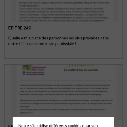
EPÎTRE 240
Quelle est la place des personnes les plus précaires dans
notre foi et dans notre vie paroissiale ?
Notre site utilise différents cookies pour son
EPÎTRE 239