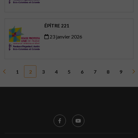
ÉPÎTRE 221
23 janvier 2026
1
2
3
4
5
6
7
8
9